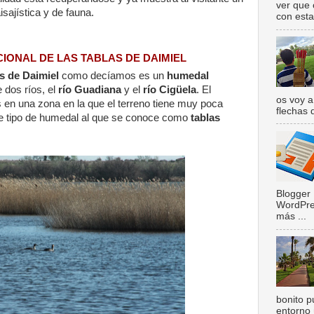
ver que 
isajística y de fauna.
con esta 
IONAL DE LAS TABLAS DE DAIMIEL
s de Daimiel
como decíamos es un
humedal
 dos ríos, el
río Guadiana
y el
río Cigüela
. El
os voy a
 en una zona en la que el terreno tiene muy poca
flechas 
te tipo de humedal al que se conoce como
tablas
Blogger 
WordPre
más ...
bonito p
entorno 