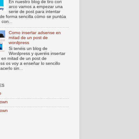
En nuestro blog de tiro con
arco vamos a empezar una
serie de post para intentar
 de forma sencilla cómo se puntúa
o con...
Como insertar adsense en
mitad de un post de
wordpress
Si tenéis un blog de
Wordpress y queréis insertar
 en mitad de un post de
s os voy a enseñar lo sencillo
acerlo sin...
ES
o
own
own