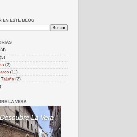
 EN ESTE BLOG
ORÍAS
(4)
(5)
za
(2)
 arco
(11)
l Tajuña
(2)
)
RE LA VERA