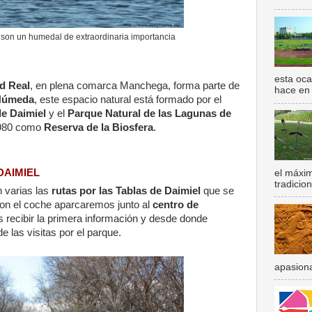
 son un humedal de extraordinaria importancia
esta oca
d Real
, en plena comarca Manchega, forma parte de
hace en 
Húmeda
, este espacio natural está formado por el
de Daimiel
y el
Parque Natural de las Lagunas de
1980 como
Reserva de la Biosfera
.
DAIMIEL
el máxim
tradicion
n varias las
rutas por las Tablas de Daimiel
que se
on el coche aparcaremos junto al
centro de
 recibir la primera información y desde donde
de las visitas por el parque.
apasiona