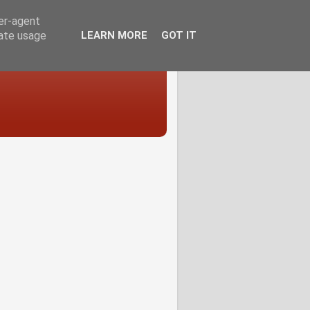
ser-agent
rate usage
LEARN MORE
GOT IT